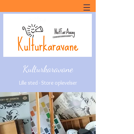
Kulturkaravane
Lille sted - Store oplevelser