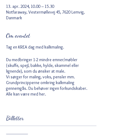
13. apr. 2024, 10.00 – 15.30
Notfaraway, Vestermøllevej 45, 7620 Lemvig,
Danmark
Om eventet
Tag en KREA dag med kalkmaling.
Du medbringer 1-2 mindre emner/møbler
(skuffe, spejl, bakke, hylde, skammel eller
lignende), som du ønsker at male.
Vi sørger for maling, voks, pensler mm.
Grundprincipperne omkring kalkmaling
gennemgås. Du behøver ingen forkundskaber.
Alle kan være med her.
Inge Dichov Lund, som leder workshoppen, er
selvlært og maler en masse møbler, hun
Billetter
udstiller og sælger, samt pryder eget hjem
med. Inge holder af at skabe unikke udtryk med
kalkmaling og er begejstret for kalkmalingens
mange kvaliteter.