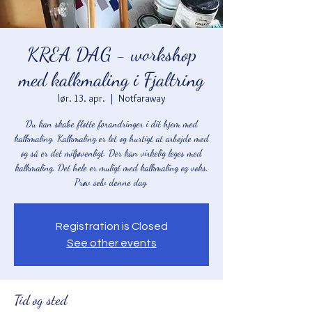
KREA DAG - workshop
med kalkmaling i Fjaltring
lør. 13. apr.
  |  
Notfaraway
Du kan skabe flotte forandringer i dit hjem med
kalkmaling. Kalkmaling er let og hurtigt at arbejde med
og så er det miljøvenligt. Der kan virkelig leges med
kalkmaling. Det hele er muligt med kalkmaling og voks.
Registration is Closed
See other events
Tid og sted