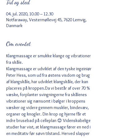
Tid og sted
04. jul. 2020, 10.00 – 12.30
Notfaraway, Vestermøllevej 45, 7620 Lemvig,
Danmark
Om eventet
Klangmassage er smukke klange og vibrationer 
fra skåle.
Klangmassage er udviklet af den tyske ingeiniør 
Peter Hess, som ud fra østens visdom og brug 
af klangskåle, har udviklet klangskåle, der kan 
placeres på kroppen.Da vi består af over 70 % 
væske, forplanter svingningerne fra skålenes 
vibrationer sig nænsomt i bølger i kroppens 
væsker og videre gennem muskler, bindevæv, 
organer og knogler. Din krop og hjerne får et 
indre brusebad på celleplan 😊 Videnskabelige 
studier har vist, at klangmassage fører en ned i 
en meditativ før søvn tilstand. Herved slapper 