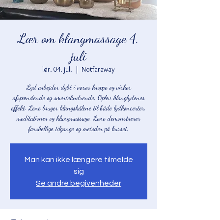
Lær om klangmassage 4.
juli
lør. 04. jul.
  |  
Notfaraway
Lyd arbejder dybt i vores kroppe og virker
afspændende og smertelindrende. Oplev klanglydenes
effekt. Lene bruger klangskålene til både lydkoncerter,
meditationer og klangmassage. Lene demonstrerer
forskellige tilgange og metoder på kurset.
Man kan ikke længere tilmelde
sig
Se andre begivenheder