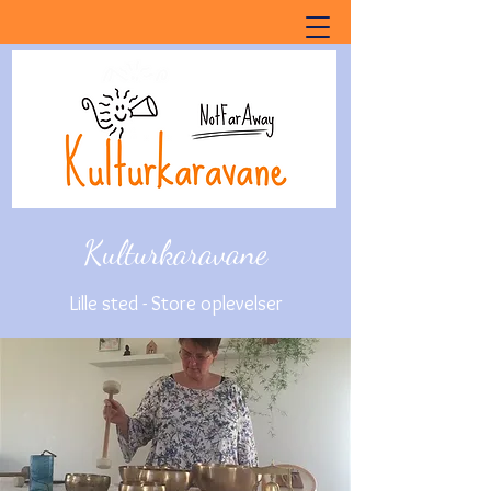
Kulturkaravane
Lille sted - Store oplevelser