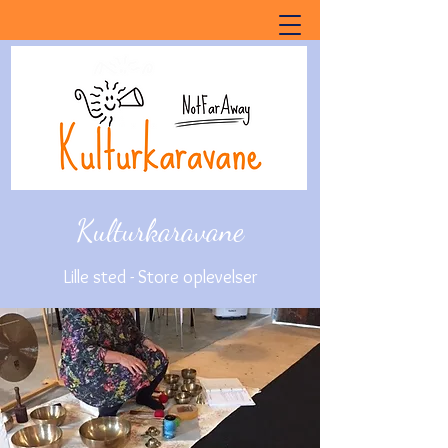
Kulturkaravane
Lille sted - Store oplevelser