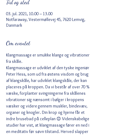
Tid og sted
03. jul. 2021, 10.00 – 13.00
Notfaraway, Vestermøllevej 45, 7620 Lemvig,
Danmark
Om eventet
Klangmassage er smukke klange og vibrationer 
fra skåle.
Klangmassage er udviklet af den tyske ingeniør 
Peter Hess, som ud fra østens visdom og brug 
af klangskåle, har udviklet klangskåle, der kan 
placeres på kroppen. Da vi består af over 70 % 
væske, forplanter svingningerne fra skålenes 
vibrationer sig nænsomt i bølger i kroppens 
væsker og videre gennem muskler, bindevæv, 
organer og knogler. Din krop og hjerne får et 
indre brusebad på celleplan 😊 Videnskabelige 
studier har vist, at klangmassage fører en ned i 
en meditativ før søvn tilstand. Herved slapper 