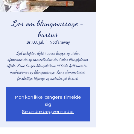
Lær om klangmassage -
kursus
lør. 03. jul.
  |  
Notfaraway
Lyd arbejder dybt i vores kroppe og virker
afspændende og smertelindrende. Oplev klanglydenes
effekt. Lene bruger klangskålene til både lydkoncerter,
meditationer og klangmassage. Lene demonstrerer
forskellige tilgange og metoder på kurset.
Man kan ikke længere tilmelde
sig
Se andre begivenheder