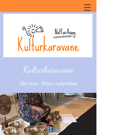
Kulturkaravane
Lille sted - Store oplevelser