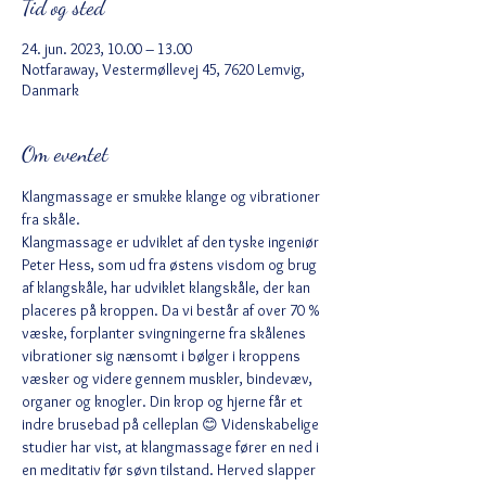
Tid og sted
24. jun. 2023, 10.00 – 13.00
Notfaraway, Vestermøllevej 45, 7620 Lemvig,
Danmark
Om eventet
Klangmassage er smukke klange og vibrationer 
fra skåle.
Klangmassage er udviklet af den tyske ingeniør 
Peter Hess, som ud fra østens visdom og brug 
af klangskåle, har udviklet klangskåle, der kan 
placeres på kroppen. Da vi består af over 70 % 
væske, forplanter svingningerne fra skålenes 
vibrationer sig nænsomt i bølger i kroppens 
væsker og videre gennem muskler, bindevæv, 
organer og knogler. Din krop og hjerne får et 
indre brusebad på celleplan 😊 Videnskabelige 
studier har vist, at klangmassage fører en ned i 
en meditativ før søvn tilstand. Herved slapper 