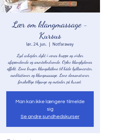
Lær om klangmassage -
Kursus
lør. 24. jun.
  |  
Notfaraway
Lyd arbejder dybt i vores kroppe og virker
afspændende og smertelindrende. Oplev klanglydenes
effekt. Lene bruger klangskålene til både lydkoncerter,
meditationer og klangmassage. Lene demonstrerer
forskellige tilgange og metoder på kurset.
Man kan ikke længere tilmelde
sig
Se andre sundhedskurser