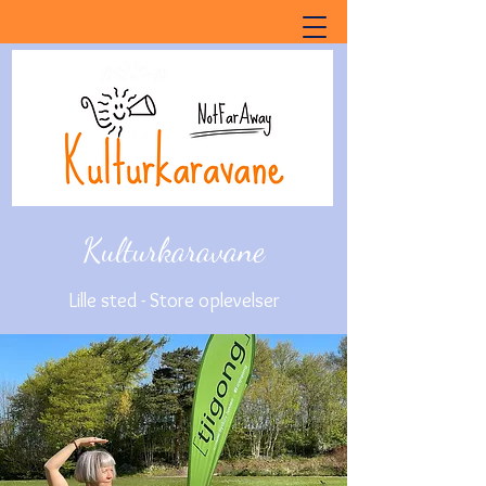
Kulturkaravane
Lille sted - Store oplevelser