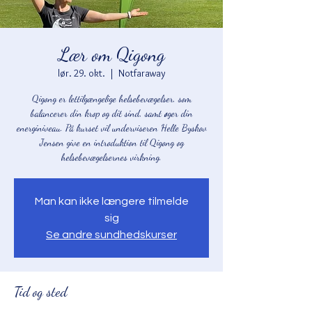
Lær om Qigong
lør. 29. okt.
  |  
Notfaraway
Qigong er lettilgængelige helsebevægelser, som
balancerer din krop og dit sind, samt øger din
energiniveau. På kurset vil underviseren Helle Byskov
Jensen give en introduktion til Qigong og
helsebevægelsernes virkning.
Man kan ikke længere tilmelde
sig
Se andre sundhedskurser
Tid og sted