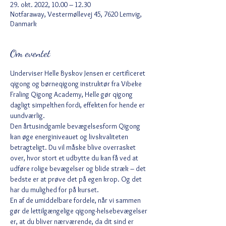
29. okt. 2022, 10.00 – 12.30
Notfaraway, Vestermøllevej 45, 7620 Lemvig,
Danmark
Om eventet
Underviser Helle Byskov Jensen er certificeret 
qigong og børneqigong instruktør fra Vibeke 
Fraling Qigong Academy, Helle gør qigong 
dagligt simpelthen fordi, effekten for hende er 
uundværlig. 
Den årtusindgamle bevægelsesform Qigong 
kan øge energiniveauet og livskvaliteten 
betragteligt. Du vil måske blive overrasket 
over, hvor stort et udbytte du kan få ved at 
udføre rolige bevægelser og blide stræk – det 
bedste er at prøve det på egen krop. Og det 
har du mulighed for på kurset.
En af de umiddelbare fordele, når vi sammen 
gør de lettilgængelige qigong-helsebevægelser 
er, at du bliver nærværende, da dit sind er 