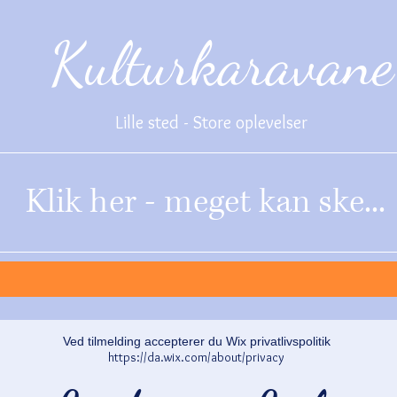
Kulturkaravane
Lille sted - Store oplevelser
Klik her - meget kan ske...
Ved tilmelding accepterer du Wix privatlivspolitik
https://da.wix.com/about/privacy