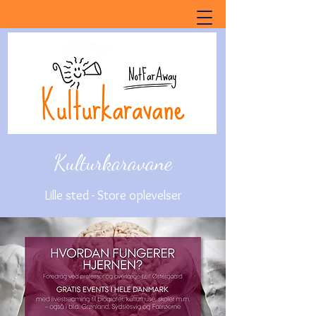
Kulturkaravane
Lille sted - Store oplevelser