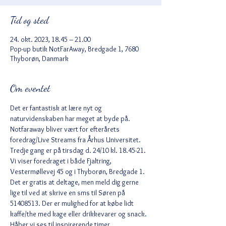
Tid og sted
24. okt. 2023, 18.45 – 21.00
Pop-up butik NotFarAway, Bredgade 1, 7680
Thyborøn, Danmark
Om eventet
Det er fantastisk at lære nyt og 
naturvidenskaben har meget at byde på. 
Notfaraway bliver vært for efterårets 
foredrag/Live Streams fra Århus Universitet. 
Tredje gang er på tirsdag d. 24/10 kl. 18.45-21. 
Vi viser foredraget i både Fjaltring, 
Vestermøllevej 45 og i Thyborøn, Bredgade 1. 
Det er gratis at deltage, men meld dig gerne 
lige til ved at skrive en sms til Søren på 
51408513. Der er mulighed for at købe lidt 
kaffe/the med kage eller drikkevarer og snack. 
Håber vi ses til inspirerende timer.