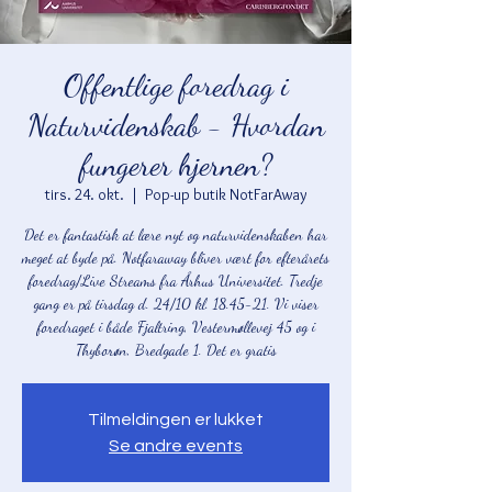
Offentlige foredrag i
Naturvidenskab - Hvordan
fungerer hjernen?
tirs. 24. okt.
  |  
Pop-up butik NotFarAway
Det er fantastisk at lære nyt og naturvidenskaben har
meget at byde på. Notfaraway bliver vært for efterårets
foredrag/Live Streams fra Århus Universitet. Tredje
gang er på tirsdag d. 24/10 kl. 18.45-21. Vi viser
foredraget i både Fjaltring, Vestermøllevej 45 og i
Thyborøn, Bredgade 1. Det er gratis
Tilmeldingen er lukket
Se andre events