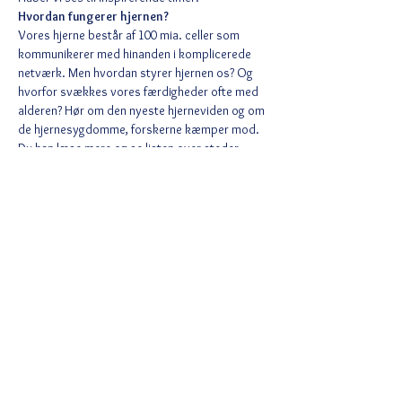
Hvordan fungerer hjernen?
Vores hjerne består af 100 mia. celler som 
kommunikerer med hinanden i komplicerede 
netværk. Men hvordan styrer hjernen os? Og 
hvorfor svækkes vores færdigheder ofte med 
alderen? Hør om den nyeste hjerneviden og om 
de hjernesygdomme, forskerne kæmper mod. 
Du kan læse mere og se listen over steder, 
hvor du kan opleve foredraget på 
https://ofn.au.dk/sted/143f
.
Del dette event
Ved tilmelding accepterer du Wix