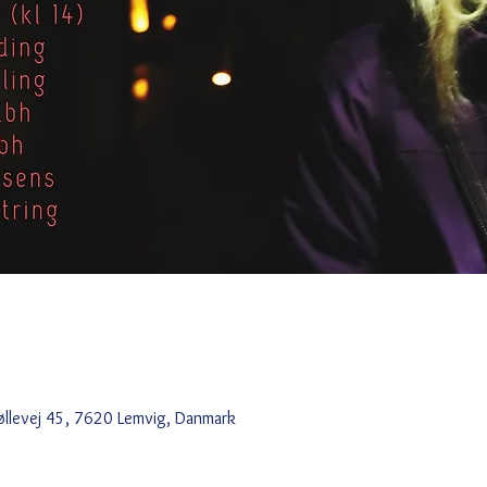
5
øllevej 45, 7620 Lemvig, Danmark