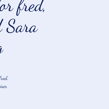
or fred,
d Sara
g
fred.
iser