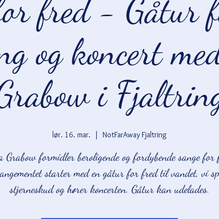
or fred - Gåtur f
ing og koncert me
Grabow i Fjaltrin
lør. 16. mar.
  |  
NotFarAway Fjaltring
 Grabow formidler beroligende og fordybende sange for 
angementet starter med en gåtur for fred til vandet, vi sp
stjerneskud og hører koncerten. Gåtur kan udelades.