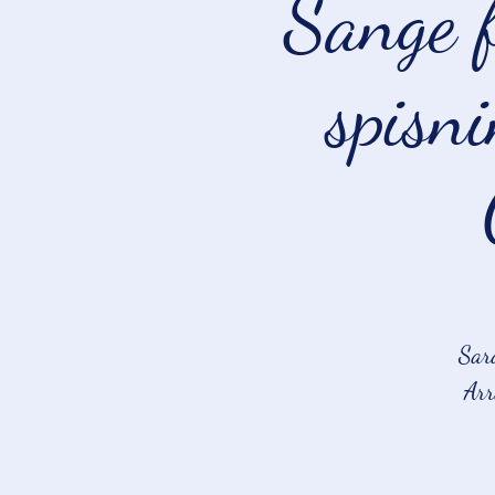
Sange f
spisn
Sara
Arr