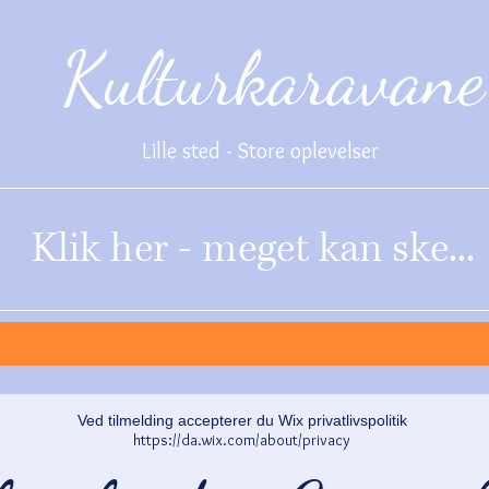
Kulturkaravane
Lille sted - Store oplevelser
Klik her - meget kan ske...
Ved tilmelding accepterer du Wix privatlivspolitik
https://da.wix.com/about/privacy