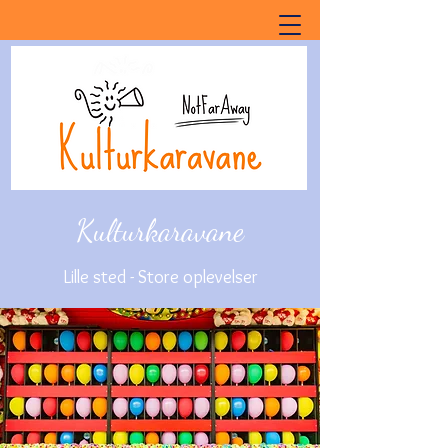
Kulturkaravane
Lille sted - Store oplevelser