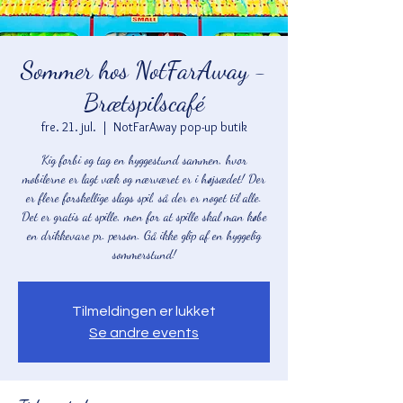
Sommer hos NotFarAway -
Brætspilscafé
fre. 21. jul.
  |  
NotFarAway pop-up butik
Kig forbi og tag en hyggestund sammen, hvor
mobilerne er lagt væk og nærværet er i højsædet! Der
er flere forskellige slags spil, så der er noget til alle.
Det er gratis at spille, men for at spille skal man købe
en drikkevare pr. person. Gå ikke glip af en hyggelig
sommerstund!
Tilmeldingen er lukket
Se andre events