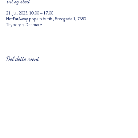
Tid og sted
21. jul. 2023, 10.00 – 17.00
NotFarAway pop-up butik , Bredgade 1, 7680
Thyborøn, Danmark
Del dette event
Ved tilmelding accepterer du Wix
privatlivspolitik
https://da.wix.com/about/privacy
Følg
notfaraway@hotmail.dk