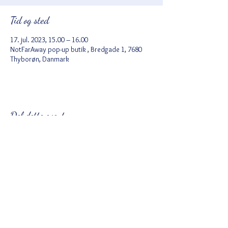
Tid og sted
17. jul. 2023, 15.00 – 16.00
NotFarAway pop-up butik , Bredgade 1, 7680
Thyborøn, Danmark
Del dette event
Ved tilmelding accepterer du Wix
privatlivspolitik
https://da.wix.com/about/privacy
Følg