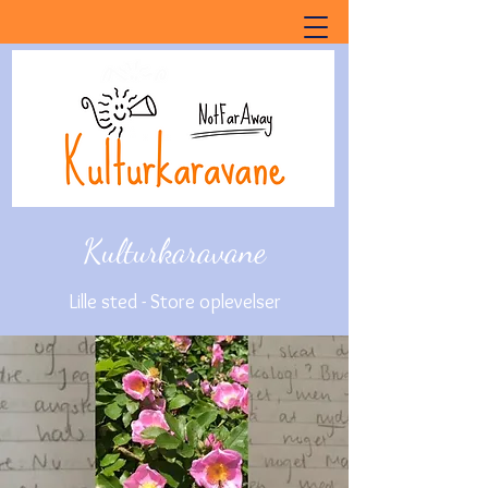
Kulturkaravane
Lille sted - Store oplevelser