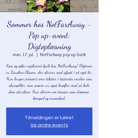
Sommer hos NotFarAway -
Pop up-event:
Digtoplæsning
man. 17. jul.
  |  
NotFarAway pop-up butik
Kom og oplev nyskrevet lyrik hos NotFarAway! Digteren
er Karoline Eliasen, der skriver med afsæt i sit eget liv.
Hun bruger primært sine tekster i teaterets verden som
skuespiller, men prøver nu også kræfter med at lade
dem stå alene. Hun skriver om temaer som drømme,
længsel og ensomhed.
Tilmeldingen er lukket
Se andre events