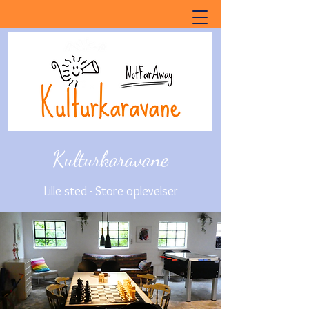
Kulturkaravane
Lille sted - Store oplevelser