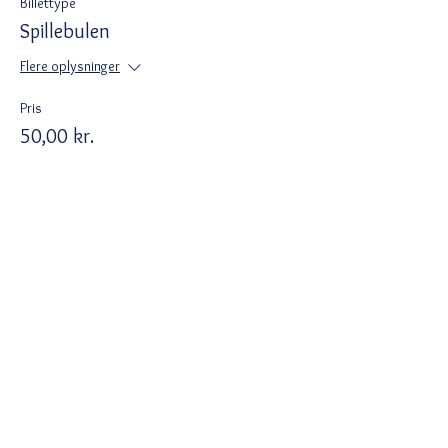
Billettype
Spillebulen
Flere oplysninger
Pris
50,00 kr.
+1,25 kr. billetgebyr
Del dette event
Ved tilmelding accepterer du Wix
privatlivspolitik
https://da.wix.com/about/privacy