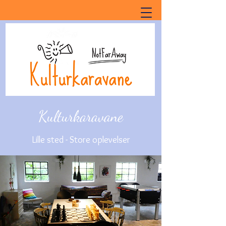
Kulturkaravane
Lille sted - Store oplevelser