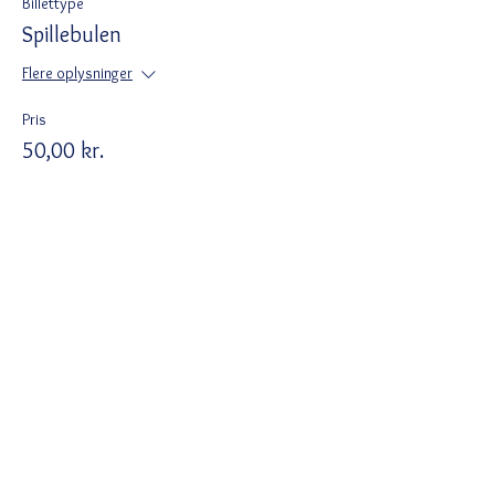
Billettype
Spillebulen
Flere oplysninger
Pris
50,00 kr.
+1,25 kr. billetgebyr
Del dette event
Ved tilmelding accepterer du Wix
privatlivspolitik
https://da.wix.com/about/privacy