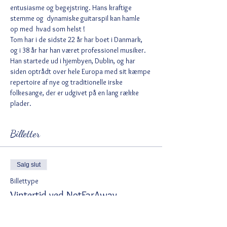
entusiasme og begejstring. Hans kraftige  
stemme og  dynamiske guitarspil kan hamle  
op med  hvad som helst !
Tom har i de sidste 22 år har boet i Danmark, 
og i 38 år har han været professionel musiker. 
Han startede ud i hjembyen, Dublin, og har 
siden optrådt over hele Europa med sit kæmpe 
repertoire af nye og traditionelle irske 
folkesange, der er udgivet på en lang række 
plader.
Billetter
Salg slut
Billettype
Vintertid ved NotFarAway....
Flere oplysninger