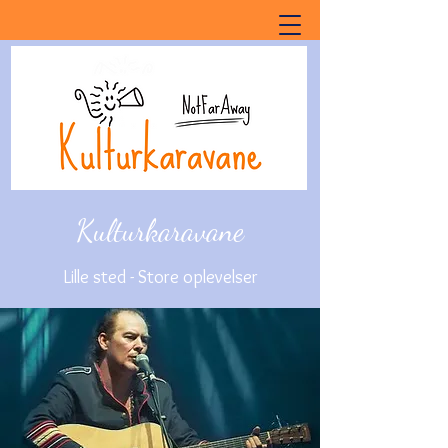
Kulturkaravane
Lille sted - Store oplevelser