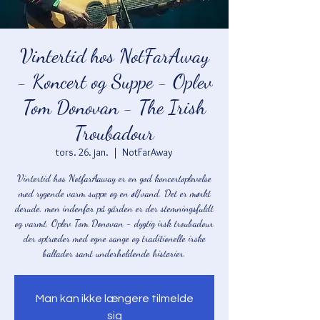
Vintertid hos NotFarAway
- Koncert og Suppe - Oplev
Tom Donovan - The Irish
Troubadour
tors. 26. jan.
  |  
NotFarAway
Vintertid hos NotfarAaway er en god koncertoplevelse
med rygende varm suppe og en øl/vand. Det er mørkt
derude, men indenfor på gården er der stemningsfuldt
og varmt. Oplev Tom Donovan - dygtig irsk troubadour
der optræder med egne sange og traditionelle irske
ballader samt underholdende historier.
Man kan ikke længere tilmelde
sig