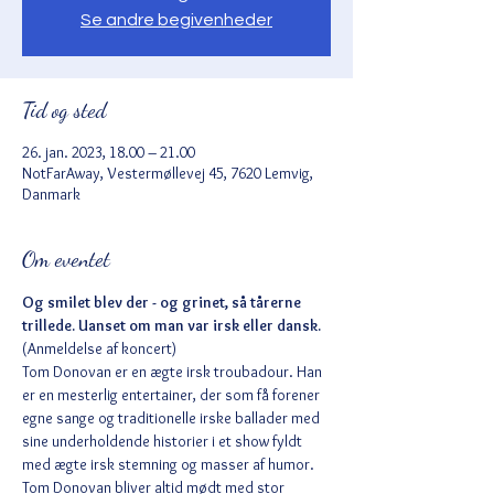
Se andre begivenheder
Tid og sted
26. jan. 2023, 18.00 – 21.00
NotFarAway, Vestermøllevej 45, 7620 Lemvig,
Danmark
Om eventet
Og smilet blev der - og grinet, så tårerne 
trillede. Uanset om man var irsk eller dansk. 
(Anmeldelse af koncert)
Tom Donovan er en ægte irsk troubadour. Han 
er en mesterlig entertainer, der som få forener 
egne sange og traditionelle irske ballader med 
sine underholdende historier i et show fyldt 
med ægte irsk stemning og masser af humor. 
Tom Donovan bliver altid mødt med stor 