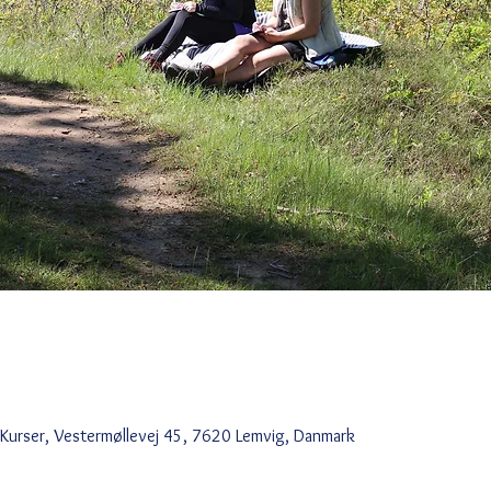
 Kurser, Vestermøllevej 45, 7620 Lemvig, Danmark