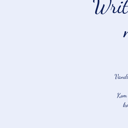
Writ
Vandri
Kom 
ko