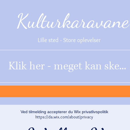
Kulturkaravane
Lille sted - Store oplevelser
Klik her - meget kan ske...
Ved tilmelding accepterer du Wix privatlivspolitik
https://da.wix.com/about/privacy