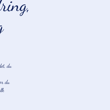
ring,
g
det, du
or du
alk