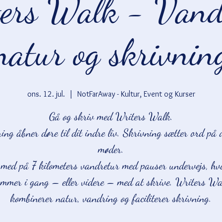
ers Walk - Vand
natur og skrivnin
ons. 12. jul.
  |  
NotFarAway - Kultur, Event og Kurser
Gå og skriv med Writers Walk.
ng åbner døre til dit indre liv. Skrivning sætter ord på 
møder.
med på 7 kilometers vandretur med pauser undervejs, hv
mmer i gang – eller videre – med at skrive. Writers W
kombinerer natur, vandring og faciliterer skrivning.