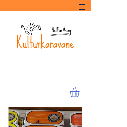
Kulturkaravane
Lille sted - Store oplevelser