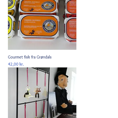
Gourmet fisk fra Grøndals
Pris
42,00 kr.