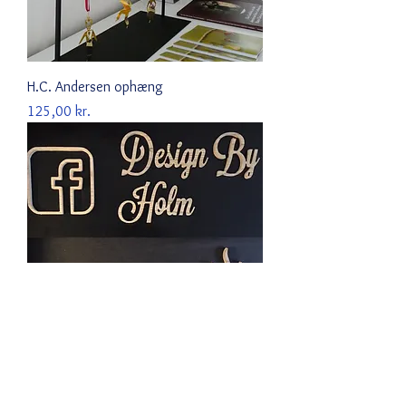
H.C. Andersen ophæng
Pris
125,00 kr.
Kaffeskilt til væggen